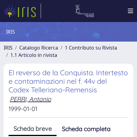
IRIS
IRIS
Catalogo Ricerca
1 Contributo su Rivista
1.1 Articolo in rivista
El reverso de la Conquista. Intertesto
e contaminazioni nel f. 44v del
Codex Telleriano-Remensis
PERRI, Antonio
1999-01-01
Scheda breve
Scheda completa