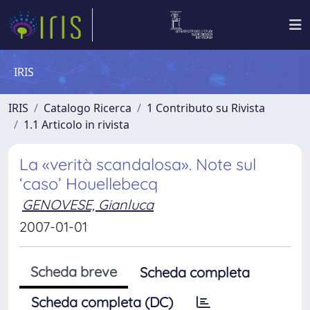
IRIS
IRIS
Catalogo Ricerca
1 Contributo su Rivista
1.1 Articolo in rivista
La «verità scandalosa». Note sul
‘caso’ Houellebecq
GENOVESE, Gianluca
2007-01-01
Scheda breve
Scheda completa
Scheda completa (DC)