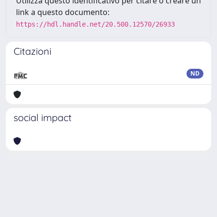
Utilizza questo identificativo per citare o creare un
link a questo documento:
https://hdl.handle.net/20.500.12570/26933
Citazioni
ND
social impact
Powered by
IRIS
-
about IRIS
-
Utilizzo dei cookie
Copyright © 2026