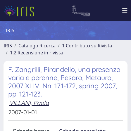
IRIS
IRIS
Catalogo Ricerca
1 Contributo su Rivista
1.2 Recensione in rivista
F. Zangrilli, Pirandello, una presenza
varia e perenne, Pesaro, Metauro,
2007 XLIV. Nn. 171-172, spring 2007,
pp. 121-123.
VILLANI, Paola
2007-01-01