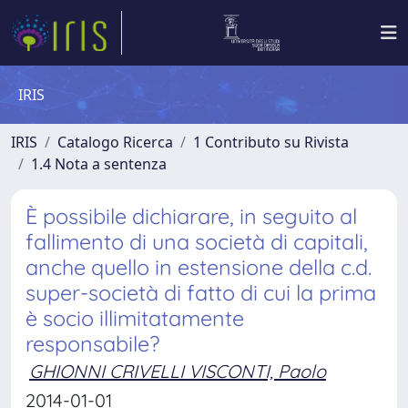
IRIS
IRIS
Catalogo Ricerca
1 Contributo su Rivista
1.4 Nota a sentenza
È possibile dichiarare, in seguito al
fallimento di una società di capitali,
anche quello in estensione della c.d.
super-società di fatto di cui la prima
è socio illimitatamente
responsabile?
GHIONNI CRIVELLI VISCONTI, Paolo
2014-01-01