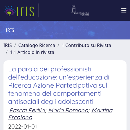
IRIS
IRIS
Catalogo Ricerca
1 Contributo su Rivista
1.1 Articolo in rivista
La parola dei professionisti
dell’educazione: un’esperienza di
Ricerca Azione Partecipativa sul
fenomeno dei comportamenti
antisociali degli adolescenti
Pascal Perillo
;
Maria Romano
;
Martina
Ercolano
2022-01-01