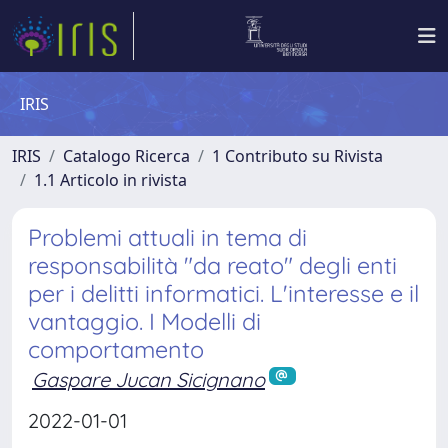
IRIS
IRIS
Catalogo Ricerca
1 Contributo su Rivista
1.1 Articolo in rivista
Problemi attuali in tema di
responsabilità "da reato" degli enti
per i delitti informatici. L'interesse e il
vantaggio. I Modelli di
comportamento
Gaspare Jucan Sicignano
2022-01-01