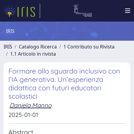
IRIS
IRIS
Catalogo Ricerca
1 Contributo su Rivista
1.1 Articolo in rivista
Formare allo sguardo inclusivo con
l’IA generativa. Un’esperienza
didattica con futuri educatori
scolastici
Daniela Manno
2025-01-01
Abstract