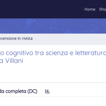
Home
Sfo
ecensione in rivista
 cognitivo tra scienza e letteratur
 Villani
da completa (DC)