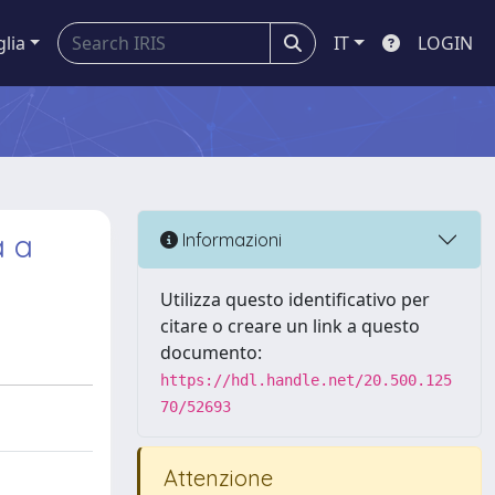
glia
IT
LOGIN
a a
Informazioni
Utilizza questo identificativo per
citare o creare un link a questo
documento:
https://hdl.handle.net/20.500.125
70/52693
Attenzione