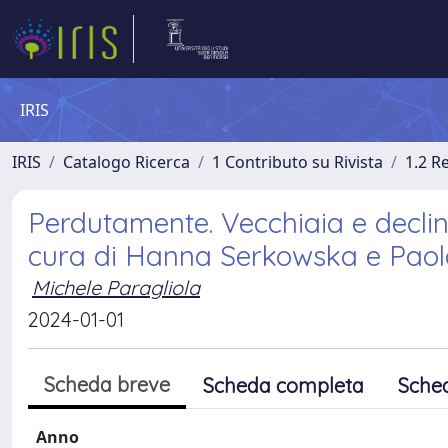
IRIS
IRIS
Catalogo Ricerca
1 Contributo su Rivista
1.2 R
Perdutamente. Vecchiaia e declino
cura di Hanna Serkowska e Paola
Michele Paragliola
2024-01-01
Scheda breve
Scheda completa
Sche
Anno