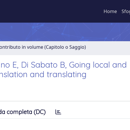
Home
Sfo
ontributo in volume (Capitolo o Saggio)
rtino E, Di Sabato B, Going local and
anslation and translating
da completa (DC)