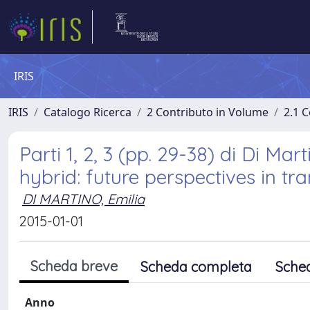
IRIS
IRIS
Catalogo Ricerca
2 Contributo in Volume
2.1 C
Parti 1, 2, 3 (pp. 29-38) di Di Ma
hybrid: future perspectives in tr
DI MARTINO, Emilia
2015-01-01
Scheda breve
Scheda completa
Sche
Anno