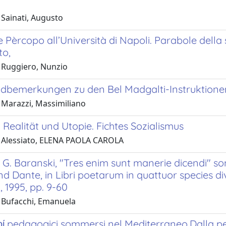
 Sainati, Augusto
 Pèrcopo all’Università di Napoli. Parabole della 
o,
 Ruggiero, Nunzio
dbemerkungen zu den Bel Madgalti-Instruktione
 Marazzi, Massimiliano
Realität und Utopie. Fichtes Sozialismus
 Alessiato, ELENA PAOLA CAROLA
G. Baranski, "Tres enim sunt manerie dicendi" so
nd Dante, in Libri poetarum in quattuor species di
", 1995, pp. 9-60
 Bufacchi, Emanuela
οί pedagogici sommersi nel Mediterraneo.Dalla pe