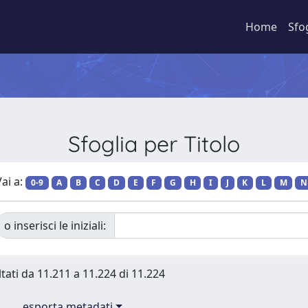
Home
Sfo
Sfoglia per Titolo
ai a:
0-9
A
B
C
D
E
F
G
H
I
J
K
L
M
N
o inserisci le iniziali:
ltati da 11.211 a 11.224 di 11.224
esporta metadati