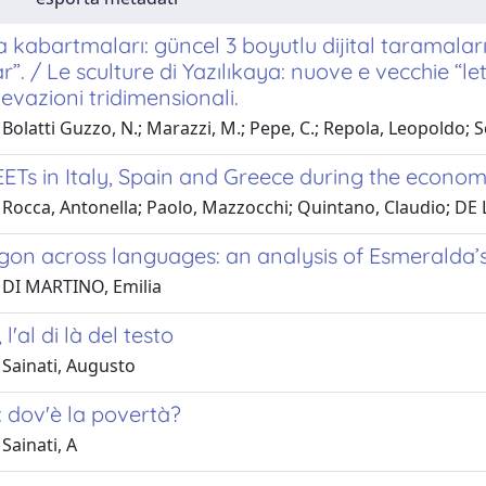
a kabartmaları: güncel 3 boyutlu dijital taramaların
”. / Le sculture di Yazılıkaya: nuove e vecchie “le
ilevazioni tridimensionali.
Bolatti Guzzo, N.; Marazzi, M.; Pepe, C.; Repola, Leopoldo; S
Ts in Italy, Spain and Greece during the economic
 Rocca, Antonella; Paolo, Mazzocchi; Quintano, Claudio; DE
rgon across languages: an analysis of Esmerald
 DI MARTINO, Emilia
 l'al di là del testo
 Sainati, Augusto
: dov'è la povertà?
Sainati, A