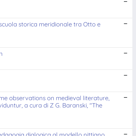
scuola storica meridionale tra Otto e
n
me observations on medieval literature,
viduntur, a cura di Z G. Baranski, "The
dagogia dialogica al modello nittiano