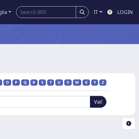
glia
IT
LOGIN
O
P
Q
R
S
T
U
V
W
X
Y
Z