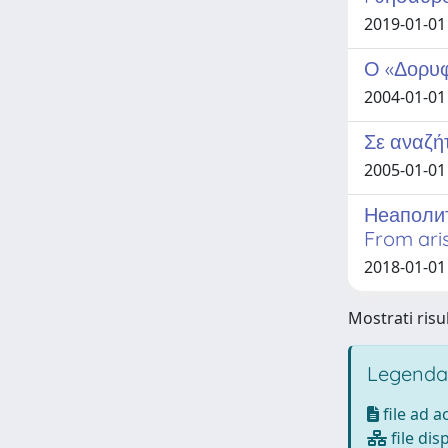
2019-01-01
Ο «Δορυφ
2004-01-01
Σε αναζή
2005-01-01
Неаполит
From aris
2018-01-01 F
Mostrati risu
Legenda
file ad 
file dis