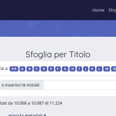
Home
Sfo
Sfoglia per Titolo
ai a:
0-9
A
B
C
D
E
F
G
H
I
J
K
L
M
N
o inserisci le iniziali:
ltati da 10.068 a 10.087 di 11.224
esporta metadati