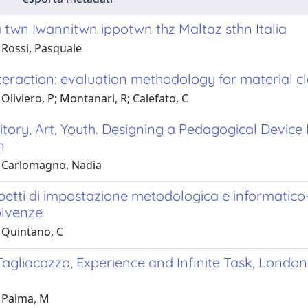
 twn Iwannitwn ippotwn thz Maltaz sthn Italia
 Rossi, Pasquale
nteraction: evaluation methodology for material cl
Oliviero, P; Montanari, R; Calefato, C
itory, Art, Youth. Designing a Pedagogical Devic
n
 Carlomagno, Nadia
petti di impostazione metodologica e informatico-a
olvenze
 Quintano, C
gliacozzo, Experience and Infinite Task, London-
 Palma, M