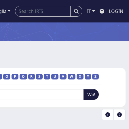
glia
IT
LOGIN
O
P
Q
R
S
T
U
V
W
X
Y
Z