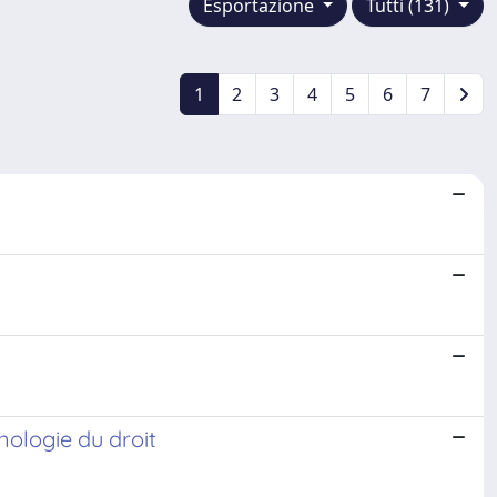
Esportazione
Tutti (131)
1
2
3
4
5
6
7
nologie du droit